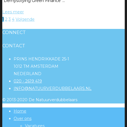
“Demystifying Green Finance”…
Lees meer
1
2
3
4
Volgende
CONNECT
CONTACT
PRINS HENDRIKKADE 25-1
1012 TM AMSTERDAM
NEDERLAND
020 - 2619 419
INFO@NATUURVERDUBBELAARS.NL
© 2013-2020 De Natuurverdubbelaars
Home
Over ons
Vacatures