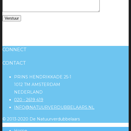
CONNECT
CONTACT
PRINS HENDRIKKADE 25-1
1012 TM AMSTERDAM
NEDERLAND
020 - 2619 419
INFO@NATUURVERDUBBELAARS.NL
© 2013-2020 De Natuurverdubbelaars
Home