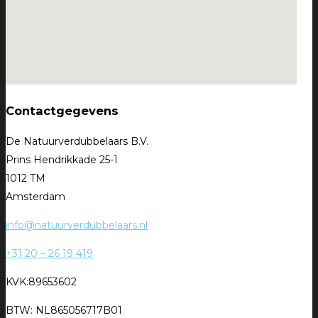
Contactgegevens
De Natuurverdubbelaars B.V.
Prins Hendrikkade 25-1
1012 TM
Amsterdam
info@natuurverdubbelaars.nl
+31 20 – 26 19 419
KVK:89653602
BTW: NL865056717B01