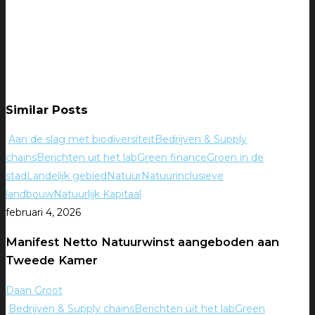
Similar Posts
Aan de slag met biodiversiteit
Bedrijven & Supply
chains
Berichten uit het lab
Green finance
Groen in de
stad
Landelijk gebied
Natuur
Natuurinclusieve
landbouw
Natuurlijk Kapitaal
februari 4, 2026
Manifest Netto Natuurwinst aangeboden aan
Tweede Kamer
Daan Groot
Bedrijven & Supply chains
Berichten uit het lab
Green