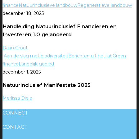
finance
Natuurinclusieve landbouw
Regeneratieve landbouw
december 18, 2025
Handleiding Natuurinclusief Financieren en
Investeren 1.0 gelanceerd
Daan Groot
Aan de slag met biodiversiteit
Berichten uit het lab
Green
finance
Landelijk gebied
december 1, 2025
Natuurinclusief Manifestate 2025
Merlissa Diele
CONNECT
CONTACT