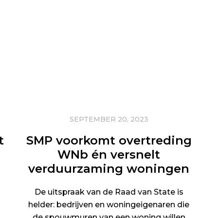
SEPTEMBER 20, 2023
t
SMP voorkomt overtreding
WNb én versnelt
verduurzaming woningen
De uitspraak van de Raad van State is
helder: bedrijven en woningeigenaren die
de spouwmuren van een woning willen