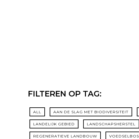
FILTEREN OP TAG:
Hit enter to search or ESC to close
ALL
AAN DE SLAG MET BIODIVERSITEIT
LANDELIJK GEBIED
LANDSCHAPSHERSTEL
REGENERATIEVE LANDBOUW
VOEDSELBOS