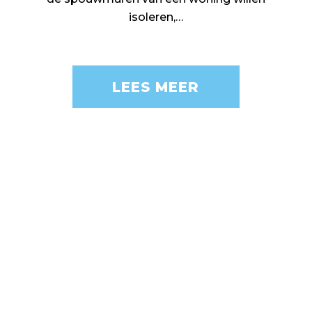
isoleren,…
LEES MEER