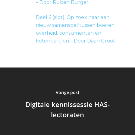
– Door Ruben Burger
Deel 6 (slot): Op zoek naar een
nieuw samenspel tussen boeren,
overheid, consumenten en
ketenpartijen – Door Daan Groot
Vorige post
Digitale kennissessie HAS-
lectoraten