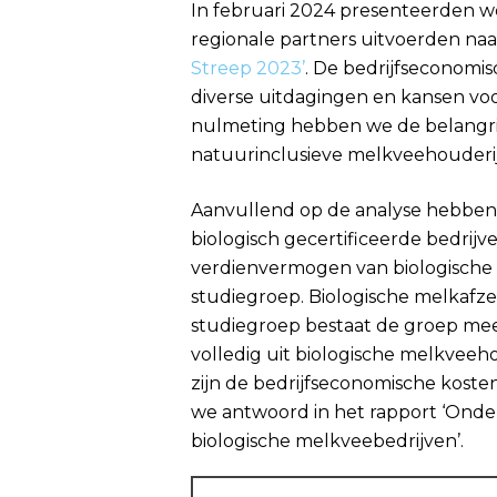
In februari 2024 presenteerden w
regionale partners uitvoerden na
Streep 2023’
. De bedrijfseconomis
diverse uitdagingen en kansen vo
nulmeting hebben we de belangri
natuurinclusieve melkveehouderij 
Aanvullend op de analyse hebben 
biologisch gecertificeerde bedrij
verdienvermogen van biologische 
studiegroep. Biologische melkafze
studiegroep bestaat de groep mees
volledig uit biologische melkveeh
zijn de bedrijfseconomische koste
we antwoord in het rapport ‘Onder
biologische melkveebedrijven’.