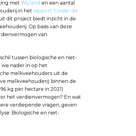
rking met
Wij.land
en een aantal
uderij in het
rapport ‘Onder de
dit project biedt inzicht in de
eehouderij. Op basis van deze
erdienvermogen van
hil tussen biologische en niet-
n we nader in op het
ische melkveehouders uit de
ieve melkveehouderij: binnen de
96 kg per hectare in 2021)
 voor het verdienvermogen? En wat
ndere verdiepende vragen, geven
se: Biologische en niet-