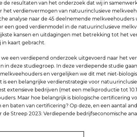
e de resultaten van het onderzoek dat wij in samenwe
ar het verdienvermogen van natuurinclusieve melkveeho
che analyse naar de 45 deelnemende melkveehouders uit 
or een goed verdienmodel in de natuurinclusieve melkv
jkste kansen en uitdagingen met betrekking tot het v
in kaart gebracht.
we een verdiepend onderzoek uitgevoerd naar het versc
ven in deze studiegroep. In deze verdiepende studie gaa
melkveehouders en vergelijken we dit met niet-biolog
t is een belangrijke verdienstrategie voor natuurinclus
t extensieve bedrijven (met een melkproductie tot 10.1
ouders. Maar hoe belangrijk is biologische certificering
n en baten van certificering? Op deze, en een aantal a
 de Streep 2023: Verdiepende bedrijfseconomische analy