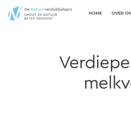
HOME
OVER O
Verdiepe
melkv
Hit enter to search or ESC to close