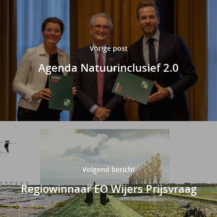
Vorige post
Agenda Natuurinclusief 2.0
Volgend bericht
Regiowinnaar EO Wijers Prijsvraag