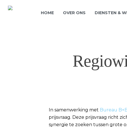
HOME
OVER ONS
DIENSTEN & 
Regiowi
In samenwerking met
Bureau B+
Hit enter to search or ESC to close
prijsvraag. Deze prijsvraag richt 
synergie te zoeken tussen grote op