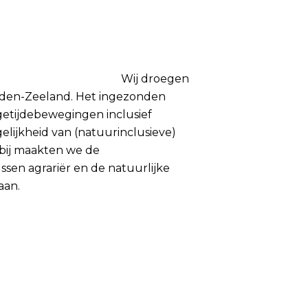
daan?
Wij droegen
idden-Zeeland. Het ingezonden
etijdebewegingen inclusief
lijkheid van (natuurinclusieve)
rbij maakten we de
en agrariër en de natuurlijke
aan.