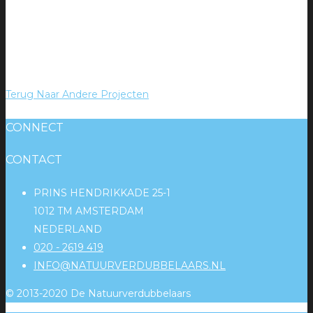
Terug Naar Andere Projecten
CONNECT
CONTACT
PRINS HENDRIKKADE 25-1
1012 TM AMSTERDAM
NEDERLAND
020 - 2619 419
INFO@NATUURVERDUBBELAARS.NL
© 2013-2020 De Natuurverdubbelaars