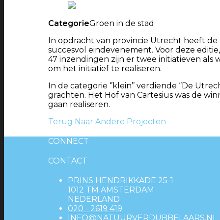
Categorie
Groen in de stad
In opdracht van provincie Utrecht heeft d
succesvol eindevenement. Voor deze editie, 
47 inzendingen zijn er twee initiatieven al
om het initiatief te realiseren.
In de categorie ‘’klein’’ verdiende ‘’De U
grachten. Het Hof van Cartesius was de winn
gaan realiseren.
Terug Naar Andere Projecten
CONNECT
CONTACT
PRINS HENDRIKKADE 25-1
1012 TM AMSTERDAM
NEDERLAND
020 - 2619 419
INFO@NATUURVERDUBBELAARS.NL