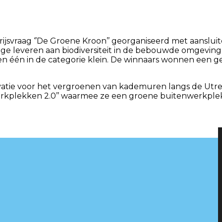
ijsvraag ‘’De Groene Kroon’’ georganiseerd met aanslui
drage leveren aan biodiversiteit in de bebouwde omgevin
t en één in de categorie klein. De winnaars wonnen een 
novatie voor het vergroenen van kademuren langs de Utr
ne werkplekken 2.0’’ waarmee ze een groene buitenwerkple