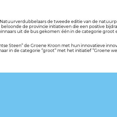
e Natuurverdubbelaars de tweede editie van de natuurpr
beloonde de provincie initiatieven die een positive bij
s winnaars uit de bus gekomen: één in de categorie groo
trechtse Steen’’ de Groene Kroon met hun innovatieve in
aar in de categorie ‘’groot’’ met het initiatief ’’Groe