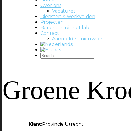
Over ons
Vacatures
Diensten & werkvelden
Projecten
Berichten uit het lab
Contact
Aanmelden nieuwsbrief
Groene Kro
Klant:
Provincie Utrecht