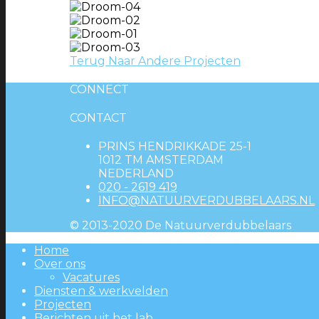
Terug Naar Andere Projecten
CONNECT
CONTACT
PRINS HENDRIKKADE 25-1
1012 TM AMSTERDAM
NEDERLAND
020 - 2619 419
INFO@NATUURVERDUBBELAARS.NL
© 2013-2020 De Natuurverdubbelaars
Home
Over ons
Vacatures
Diensten & werkvelden
Projecten
Berichten uit het lab