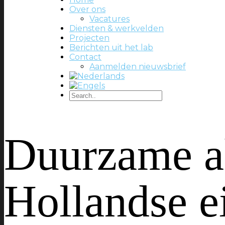
Over ons
Vacatures
Diensten & werkvelden
Projecten
Berichten uit het lab
Contact
Aanmelden nieuwsbrief
Duurzame a
Hollandse e