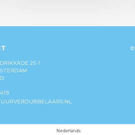
CT
©
DRIKKADE 25-1
MSTERDAM
ND
 419
UURVERDUBBELAARS.NL
Nederlands