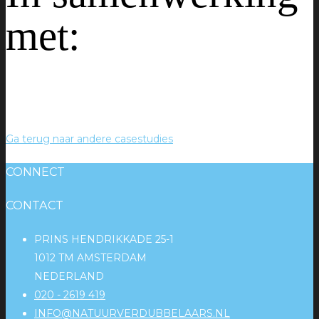
met:
Ga terug naar andere casestudies
CONNECT
CONTACT
PRINS HENDRIKKADE 25-1
1012 TM AMSTERDAM
NEDERLAND
020 - 2619 419
INFO@NATUURVERDUBBELAARS.NL